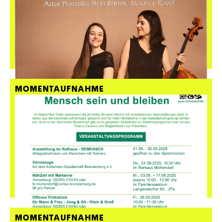
MOMENTAUFNAHME
MOMENTAUFNAHME