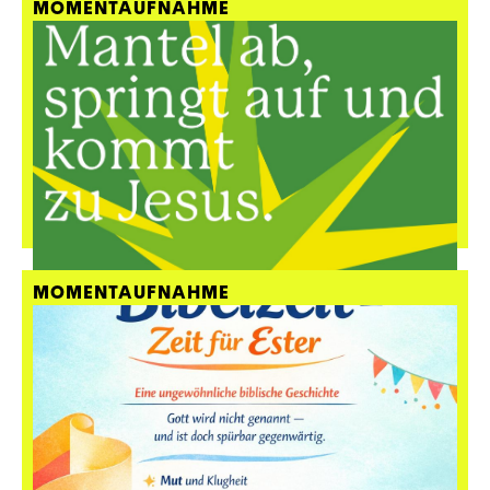
MOMENTAUFNAHME
MOMENTAUFNAHME