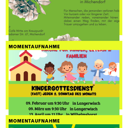
MOMENTAUFNAHME
MOMENTAUFNAHME