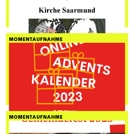
MOMENTAUFNAHME
MOMENTAUFNAHME