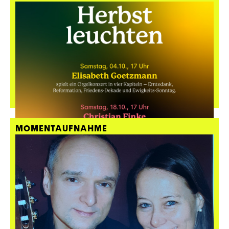
MOMENTAUFNAHME