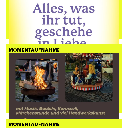
Musical 2024
MOMENTAUFNAHME
MOMENTAUFNAHME