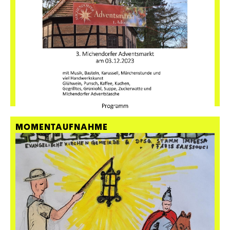
MOMENTAUFNAHME