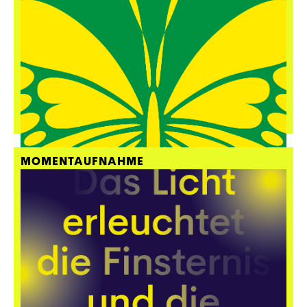
MOMENTAUFNAHME