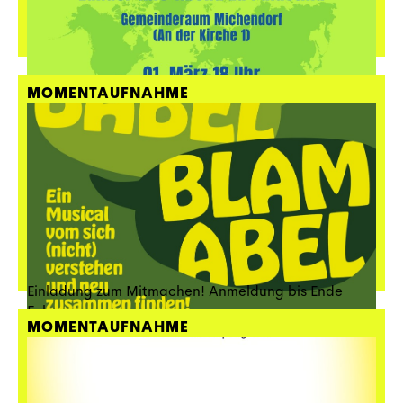
MOMENTAUFNAHME
Einladung zum Mitmachen! Anmeldung bis Ende
Februar
MOMENTAUFNAHME