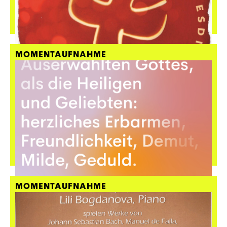
MOMENTAUFNAHME
Regionaler Taizé-Gottesdienst
MOMENTAUFNAHME