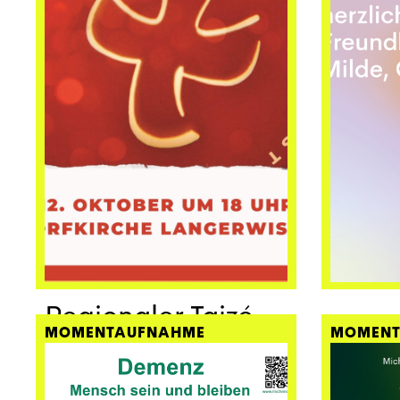
Regionaler Taizé-
MOMENTAUFNAHME
MOMENT
Gottesdienst