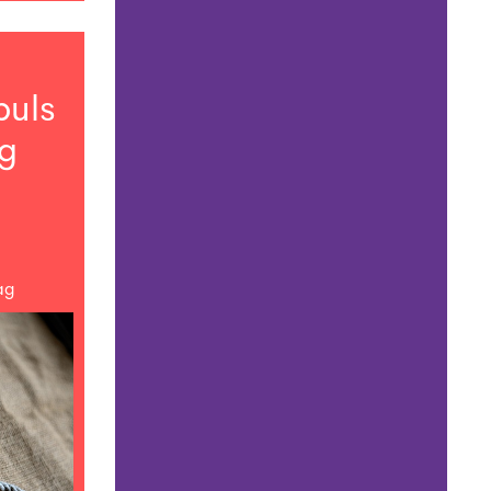
puls
ng
ag