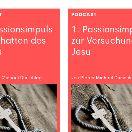
T
PODCAST
ssionsimpuls
1. Passionsim
chatten des
zur Versuchu
s
Jesu
r Michael Dürschlag
von Pfarrer Michael Dürschl