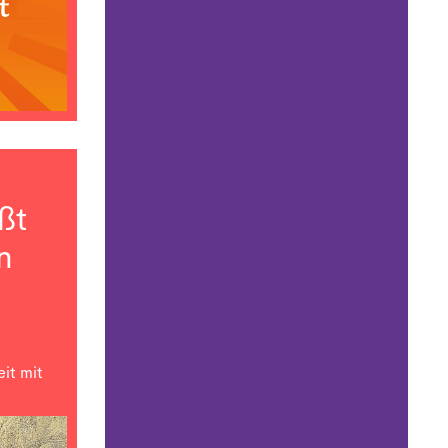
ßt
n
it mit