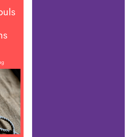
puls
ns
ag