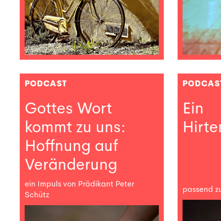
PODCAST
PODCAS
Gottes Wort
Ein
kommt zu uns:
Hirt
Hoffnung auf
Veränderung
ein Impuls von Prädikant Peter
passend z
Schütz