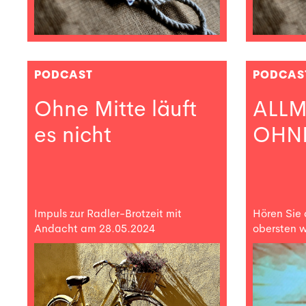
PODCAST
PODCAS
Ohne Mitte läuft
ALL
es nicht
OHN
Impuls zur Radler-Brotzeit mit
Hören Sie
Andacht am 28.05.2024
obersten w