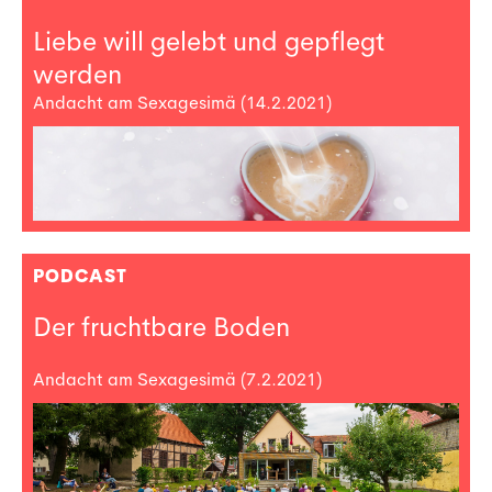
Liebe will gelebt und gepflegt
werden
Andacht am Sexagesimä (14.2.2021)
PODCAST
Der fruchtbare Boden
Andacht am Sexagesimä (7.2.2021)