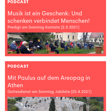
PODCAST
Musik ist ein Geschenk: Und
schenken verbindet Menschen!
Predigt am Sonntag Kantate (2.5.2021)
PODCAST
Mit Paulus auf dem Areopag in
Athen
Gottesdienst am Sonntag Jubilate (25.4.2021)