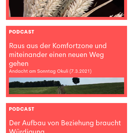
PODCAST
Raus aus der Komfortzone und
miteinander einen neuen Weg
gehen
Andacht am Sonntag Okuli (7.3.2021)
PODCAST
Der Aufbau von Beziehung braucht
Würdigung