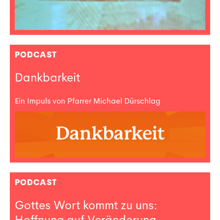
PODCAST
Dankbarkeit
Ein Impuls von Pfarrer Michael Dürschlag
PODCAST
Gottes Wort kommt zu uns:
Hoffnung auf Veränderung