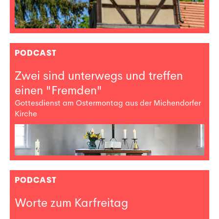
PODCAST
Zwei sind unterwegs und treffen
einen "Fremden"
Gottesdienst am Ostermontag aus der Michendorfer
Kirche
PODCAST
Worte zum Karfreitag