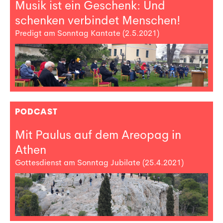
Musik ist ein Geschenk: Und
schenken verbindet Menschen!
Predigt am Sonntag Kantate (2.5.2021)
PODCAST
Mit Paulus auf dem Areopag in
Athen
Gottesdienst am Sonntag Jubilate (25.4.2021)