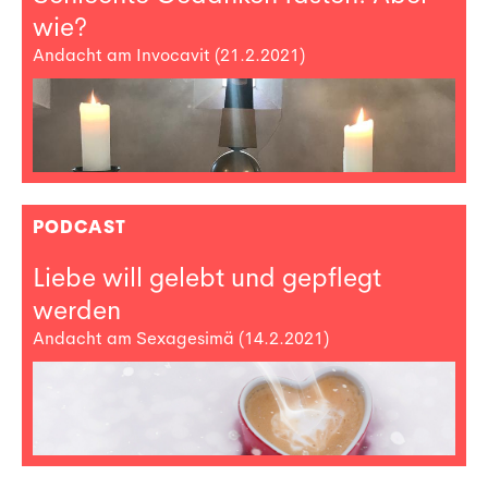
wie?
Andacht am Invocavit (21.2.2021)
PODCAST
Liebe will gelebt und gepflegt
werden
Andacht am Sexagesimä (14.2.2021)