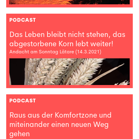
PODCAST
Das Leben bleibt nicht stehen, das
abgestorbene Korn lebt weiter!
Andacht am Sonntag Lätare (14.3.2021)
PODCAST
Raus aus der Komfortzone und
miteinander einen neuen Weg
gehen