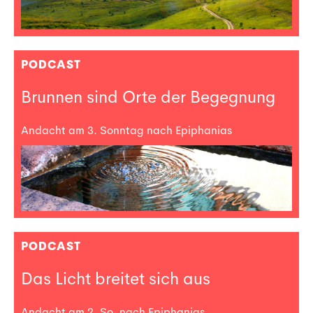
PODCAST
Brunnen sind Orte der Begegnung
Andacht am 3. Sonntag nach Epiphanias
PODCAST
Das Licht breitet sich aus
Andacht am 2. So. nach Epiphanias