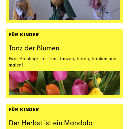
FÜR KINDER
Tanz der Blumen
Es ist Frühling: Lasst uns tanzen, beten, backen und
malen!
FÜR KINDER
Der Herbst ist ein Mandala