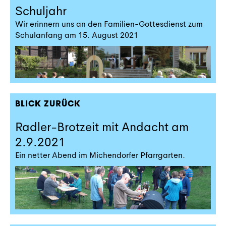
Schuljahr
Wir erinnern uns an den Familien-Gottesdienst zum
Schulanfang am 15. August 2021
BLICK ZURÜCK
Radler-Brotzeit mit Andacht am
2.9.2021
Ein netter Abend im Michendorfer Pfarrgarten.