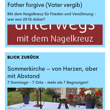
Father forgive (Vater vergib)
Mit dem Nagelkreuz für Frieden und Versöhnung -
wer war 2018 dabei?
BLICK ZURÜCK
Sommerkirche – von Herzen, aber
mit Abstand
7 Sonntage - 7 Orte - mehr als 7 Begnungen!