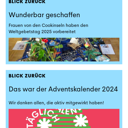
BLICK ZURÜCK
Wunderbar geschaffen
Frauen von den Cookinseln haben den
Weltgebetstag 2025 vorbereitet
BLICK ZURÜCK
Das war der Adventskalender 2024
Wir danken allen, die aktiv mitgewirkt haben!