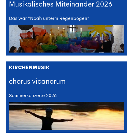
Musikalisches Miteinander 2026
Das war "Noah unterm Regenbogen"
KIRCHENMUSIK
chorus vicanorum
Sommerkonzerte 2026