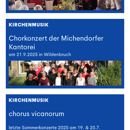
KIRCHENMUSIK
Chorkonzert der Michendorfer
Kantorei
am 21.9.2025 in Wildenbruch
KIRCHENMUSIK
chorus vicanorum
letzte Sommerkonzerte 2025 am 19. & 20.7.