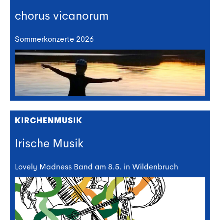
chorus vicanorum
Sommerkonzerte 2026
KIRCHENMUSIK
Irische Musik
Lovely Madness Band am 8.5. in Wildenbruch