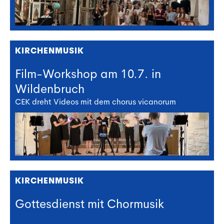
KIRCHENMUSIK
Film-Workshop am 10.7. in
Wildenbruch
CEK dreht Videos mit dem chorus vicanorum
KIRCHENMUSIK
Gottesdienst mit Chormusik