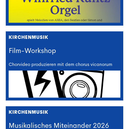
KIRCHENMUSIK
Film-Workshop
Chorvideo produzieren mit dem chorus vicanorum
KIRCHENMUSIK
Musikalisches Miteinander 2026