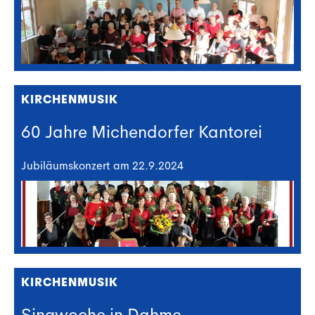
KIRCHENMUSIK
60 Jahre Michendorfer Kantorei
Jubiläumskonzert am 22.9.2024
KIRCHENMUSIK
Singwoche in Dahme