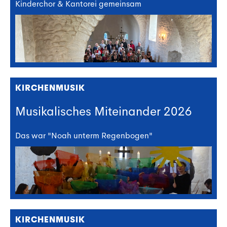
Kinderchor & Kantorei gemeinsam
KIRCHENMUSIK
Musikalisches Miteinander 2026
Das war "Noah unterm Regenbogen"
KIRCHENMUSIK