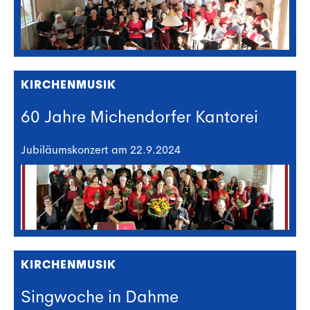
KIRCHENMUSIK
60 Jahre Michendorfer Kantorei
Jubiläumskonzert am 22.9.2024
KIRCHENMUSIK
Singwoche in Dahme