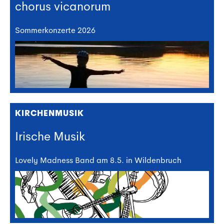
chorus vicanorum
Sommerkonzerte 2026
KIRCHENMUSIK
Irische Musik
Lovely Madness Band am 8.5. in Wildenbruch