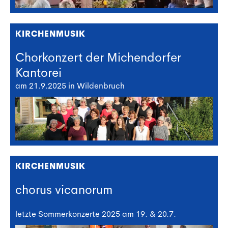
KIRCHENMUSIK
Chorkonzert der Michendorfer
Kantorei
am 21.9.2025 in Wildenbruch
KIRCHENMUSIK
chorus vicanorum
letzte Sommerkonzerte 2025 am 19. & 20.7.