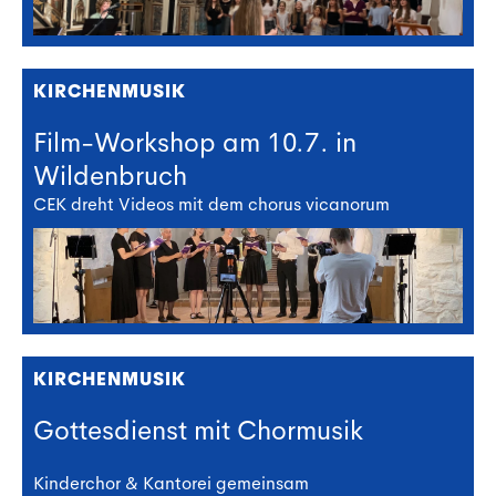
KIRCHENMUSIK
Film-Workshop am 10.7. in
Wildenbruch
CEK dreht Videos mit dem chorus vicanorum
KIRCHENMUSIK
Gottesdienst mit Chormusik
Kinderchor & Kantorei gemeinsam