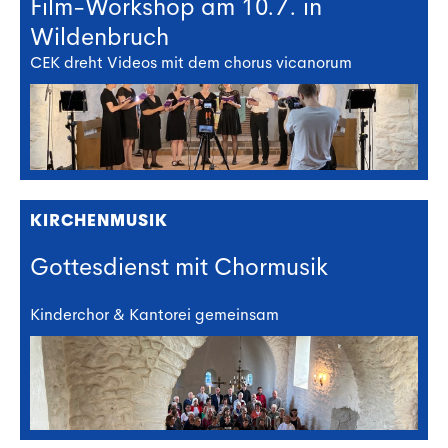
Film-Workshop am 10.7. in
Wildenbruch
CEK dreht Videos mit dem chorus vicanorum
KIRCHENMUSIK
Gottesdienst mit Chormusik
Kinderchor & Kantorei gemeinsam