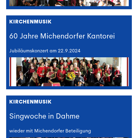
KIRCHENMUSIK
60 Jahre Michendorfer Kantorei
Jubiläumskonzert am 22.9.2024
KIRCHENMUSIK
Singwoche in Dahme
wieder mit Michendorfer Beteiligung