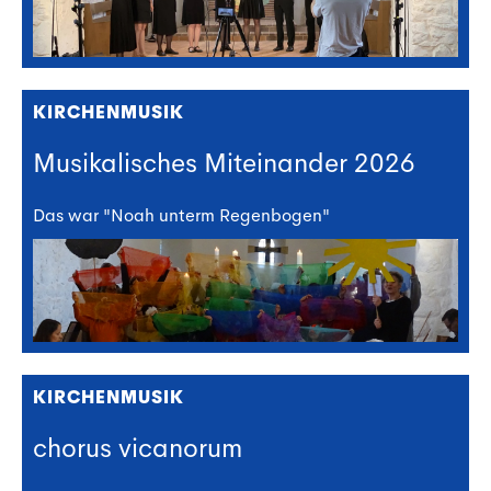
KIRCHENMUSIK
Musikalisches Miteinander 2026
Das war "Noah unterm Regenbogen"
KIRCHENMUSIK
chorus vicanorum