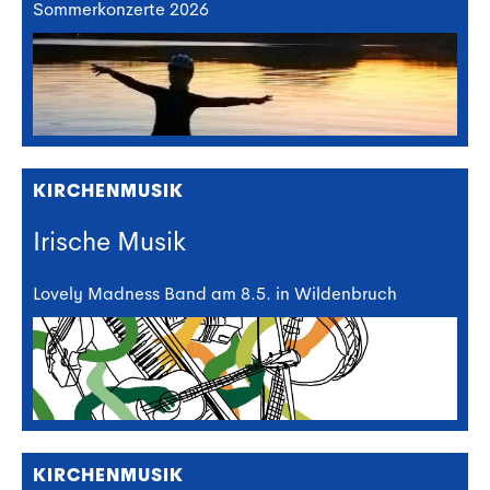
Sommerkonzerte 2026
KIRCHENMUSIK
Irische Musik
Lovely Madness Band am 8.5. in Wildenbruch
KIRCHENMUSIK